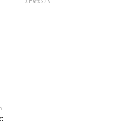
3. marts 2019
r
n
et