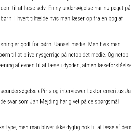
dem til at læse selv. En ny undersøgelse har nu peget på
 børn. I hvert tilfælde hvis man læser op fra en bog af
æsning er godt for børn. Uanset medie. Men hvis man
ørn til at blive nysgerrige på netop det medie. Og netop
ræning af evnen til at læse i dybden, almen læseforståels
æseundersøgelse ePirls og interviewer Lektor emeritus J
f de svar som Jan Mejding har givet på de spørgsmål
eksttype, men man bliver ikke dygtig nok til at læse af dem