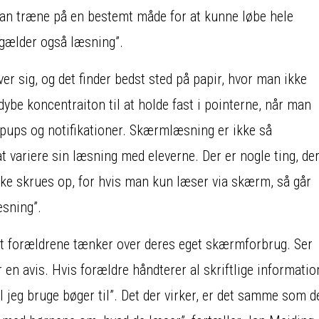
man træne på en bestemt måde for at kunne løbe hele
 gælder også læsning”.
er sig, og det finder bedst sted på papir, hvor man ikke
 dybe koncentraiton til at holde fast i pointerne, når man
popups og notifikationer. Skærmlæsning er ikke så
t variere sin læsning med eleverne. Der er nogle ting, de
kke skrues op, for hvis man kun læser via skærm, så går
æsning”.
 at forældrene tænker over deres eget skærmforbrug. Ser
en avis. Hvis forældre håndterer al skriftlige informatio
l jeg bruge bøger til”. Det der virker, er det samme som d